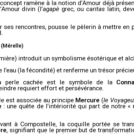
concept ramène à la notion d’Amour déjà présen
’Amour divin (l’
agapè
grec, ou
caritas
latin, dev
 ses rencontres, pousse le pèlerin à mettre en 
.
 (Mérelle)
ière) introduit un symbolisme ésotérique et alc
 l’eau (la fécondité) et renferme un trésor précie
 perle cachée est le symbole de la
Conna
teindre requiert effort et persévérance.
e est associée au principe
Mercure
(
le Voyageur
e
: une quête de l’intériorité qui part de notre
ivant à Compostelle, la coquille portée se t
ère
, signifiant que le premier but de transformati