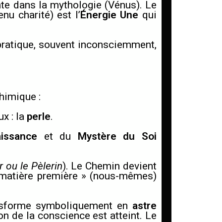
te dans la mythologie (Vénus). Le
enu charité) est l’
Énergie Une
qui
pratique, souvent inconsciemment,
himique :
ux : la
perle
.
issance
et du
Mystère du Soi
 ou le Pèlerin
). Le Chemin devient
 « matière première » (nous-mêmes)
ransforme symboliquement en
astre
on de la conscience est atteint. Le