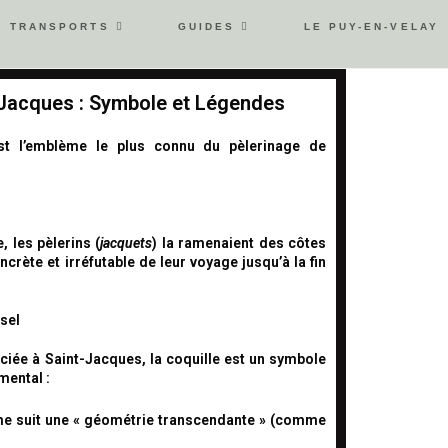
TRANSPORTS
GUIDES
LE PUY-EN-VELAY
acques : Symbole et Légendes
est l’emblème le plus connu du pèlerinage de
 les pèlerins (
jacquets
) la ramenaient des côtes
rète et irréfutable de leur voyage jusqu’à la fin
sel
iée à Saint-Jacques, la coquille est un
symbole
amental
:
e suit une « géométrie transcendante » (comme