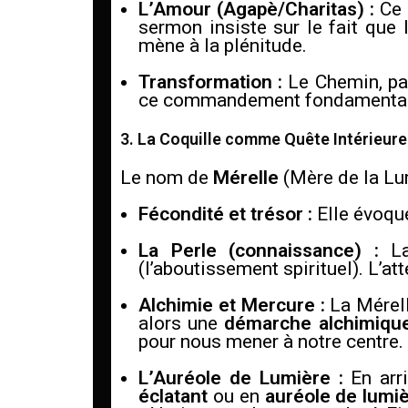
L’Amour (Agapè/Charitas) :
Ce 
sermon insiste sur le fait que l
mène à la plénitude.
Transformation :
Le Chemin, par
ce commandement fondamental
3. La Coquille comme Quête Intérieure
Le nom de
Mérelle
(Mère de la Lum
Fécondité et trésor :
Elle évoque
La Perle (connaissance) :
La
(l’aboutissement spirituel). L’at
Alchimie et Mercure :
La Mérell
alors une
démarche alchimiqu
pour nous mener à notre centre.
L’Auréole de Lumière :
En arr
éclatant
ou en
auréole de lumi